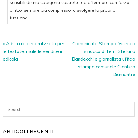
Di
sensibili di una categoria costretta ad affermare con forza il
Categoria
diritto, sempre più compresso, a svolgere la propria
funzione.
«
Ads, calo generalizzato per
Comunicato Stampa. Vicenda
le testate: male le vendite in
sindaco d Terni Stefano
edicola
Bandecchi e giornalista ufficio
stampa comunale Gianluca
Diamanti
»
ARTICOLI RECENTI