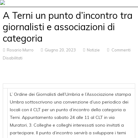
A Terni un punto d’incontro tra
giornalisti e associazioni di
categoria
Rosario Murro
Giugno 20, 2023
Notizie
Commenti
Disabilitati
Su
A
Terni
Un
Punto
L’ Ordine dei Giornalisti dell’Umbria e l’Associazione stampa
D’incontro
Umbra sottoscrivono una convenzione d’uso periodico dei
Tra
locali con il CLT per un punto d’incontro della categoria a
Giornalisti
Terni. Appuntamento sabato 24 alle 11 al CLT in via
E
Muratori, 3. Colleghe e colleghi interessati sono invitati a
Associazioni
partecipare. Il punto d’incontro servirà a sviluppare i temi