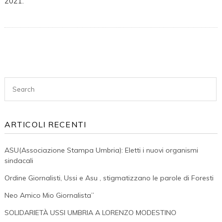
2021.
Ritardi
Nei
Pagamenti
Della
Rata
Di
Anticipo
ARTICOLI RECENTI
ASU(Associazione Stampa Umbria): Eletti i nuovi organismi
sindacali
Ordine Giornalisti, Ussi e Asu , stigmatizzano le parole di Foresti
Neo Amico Mio Giornalista”
SOLIDARIETÀ USSI UMBRIA A LORENZO MODESTINO