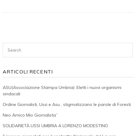
“stop
A
Contratti
Individuali
Consiglio
Umbria.
”
Chiamare
Al
ARTICOLI RECENTI
Tavolo
I
ASU(Associazione Stampa Umbria): Eletti i nuovi organismi
Sindacati
sindacali
Di
Ordine Giornalisti, Ussi e Asu , stigmatizzano le parole di Foresti
Categoria
Neo Amico Mio Giornalista”
SOLIDARIETÀ USSI UMBRIA A LORENZO MODESTINO