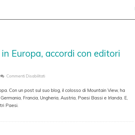
in Europa, accordi con editori
Commenti Disabilitati
Su
Google
pa. Con un post sul suo blog, il colosso di Mountain View, ha
Pagherà
n Germania, Francia, Ungheria, Austria, Paesi Bassi e Irlanda. E,
Le
tri Paesi.
Notizie
In
Europa,
Accordi