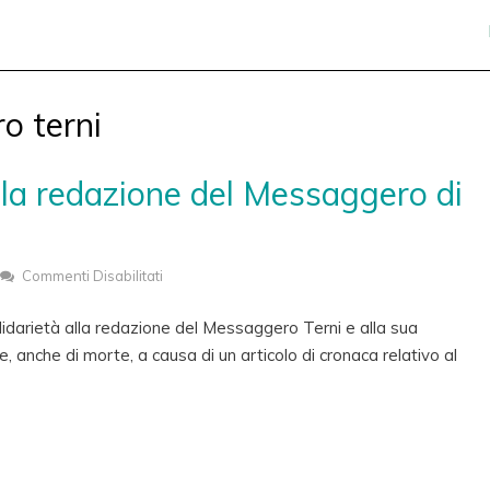
o terni
lla redazione del Messaggero di
Commenti Disabilitati
Su
Asu
darietà alla redazione del Messaggero Terni e alla sua
Umbria,
, anche di morte, a causa di un articolo di cronaca relativo al
Solidarietà
Alla
Redazione
Del
Messaggero