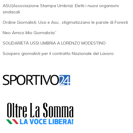
Intimidazioni,
ASU(Associazione Stampa Umbria): Eletti i nuovi organismi
Quello
sindacali
Di
Ordine Giornalisti, Ussi e Asu , stigmatizzano le parole di Foresti
Spoleto
Neo Amico Mio Giornalista”
È
Il
SOLIDARIETÀ USSI UMBRIA A LORENZO MODESTINO
Processo
Sciopero giornalisti per il contratto Nazionale del Lavoro
Di
Tutti
I
Giornalisti”