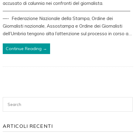
accusato di calunnia nei confronti del giornalista.
Udienza
————————————————————————————
Rinviata
—- Federazione Nazionale della Stampa, Ordine dei
Al
Giornalisti nazionale, Assostampa e Ordine dei Giornalisti
22
dell’Umbria tengono alta l’attenzione sul processo in corso a…
Dicembre,
Fnsi,
Continue Reading →
Ordine
Dei
Giornalisti
E
Asu
A
Sostegno
Del
Collega:
“No
ARTICOLI RECENTI
A