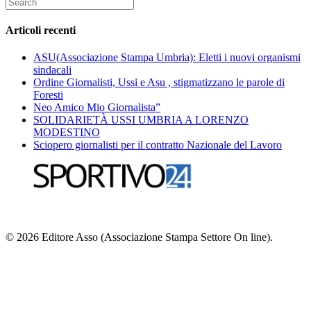
Search
Eurosta
for:
2021
Articoli recenti
ASU(Associazione Stampa Umbria): Eletti i nuovi organismi
sindacali
Ordine Giornalisti, Ussi e Asu , stigmatizzano le parole di
Foresti
Neo Amico Mio Giornalista”
SOLIDARIETÀ USSI UMBRIA A LORENZO
MODESTINO
Sciopero giornalisti per il contratto Nazionale del Lavoro
© 2026 Editore Asso (Associazione Stampa Settore On line).