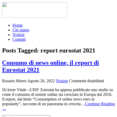
Home
Chi siamo
Notizie
Contatti
Posts Tagged: report eurostat 2021
Consumo di news online, il report di
Eurostat 2021
su
Rosario Murro
Agosto 26, 2022
Notizie
Commenti disabilitati
Consu
Di Irene Vitale –UISP Eurostat ha appena pubblicato uno studio su
di
come il consumo di notizie online sia cresciuto in Europa dal 2016.
news
Il report, dal titolo “Consumption of online news rises in
online,
popularity”, racconta di un panorama in crescita…
Continue Reading
il
→
report
di