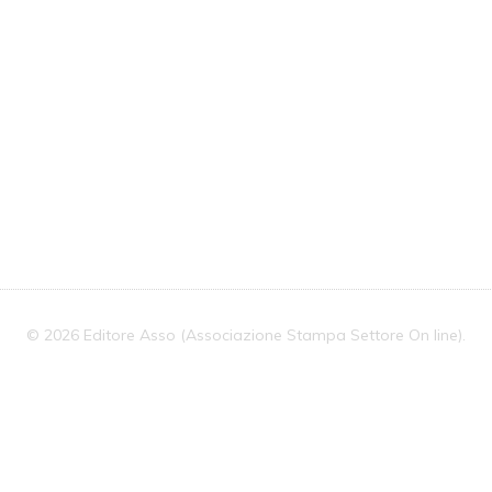
Le
Parole
Di
Foresti
© 2026 Editore Asso (Associazione Stampa Settore On line).