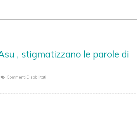
 Asu , stigmatizzano le parole di
Commenti Disabilitati
Su
Ordine
Giornalisti,
Ussi
E
Asu
,
Stigmatizzano