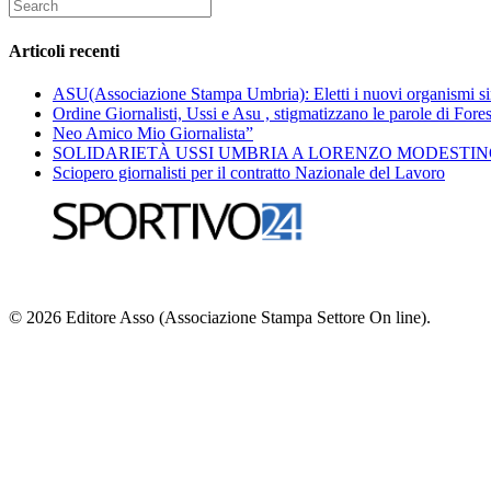
Search
for:
Articoli recenti
ASU(Associazione Stampa Umbria): Eletti i nuovi organismi si
Ordine Giornalisti, Ussi e Asu , stigmatizzano le parole di Fores
Neo Amico Mio Giornalista”
SOLIDARIETÀ USSI UMBRIA A LORENZO MODESTI
Sciopero giornalisti per il contratto Nazionale del Lavoro
© 2026 Editore Asso (Associazione Stampa Settore On line).