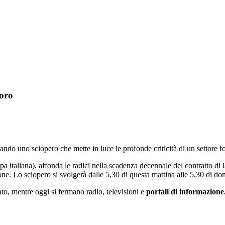
voro
pero
alisti
lamando uno sciopero che mette in luce le profonde criticità di un settor
ratto
 italiana), affonda le radici nella scadenza decennale del contratto di la
onale
one. Lo sciopero si svolgerà dalle 5,30 di questa mattina alle 5,30 di d
oro
ato, mentre oggi si fermano radio, televisioni e
portali di informazione