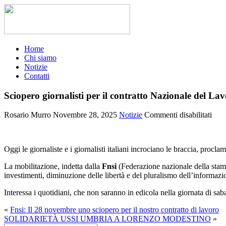
Home
Chi siamo
Notizie
Contatti
Sciopero giornalisti per il contratto Nazionale del La
su
Rosario Murro
Novembre 28, 2025
Notizie
Commenti disabilitati
Scio
giorn
per
Oggi le giornaliste e i giornalisti italiani incrociano le braccia, proc
il
cont
La mobilitazione, indetta dalla
Fnsi
(Federazione nazionale della stampa
Nazi
investimenti, diminuzione delle libertà e del pluralismo dell’informazi
del
Lav
Interessa i quotidiani, che non saranno in edicola nella giornata di sab
«
Fnsi: Il 28 novembre uno sciopero per il nostro contratto di lavoro
SOLIDARIETÀ USSI UMBRIA A LORENZO MODESTINO
»