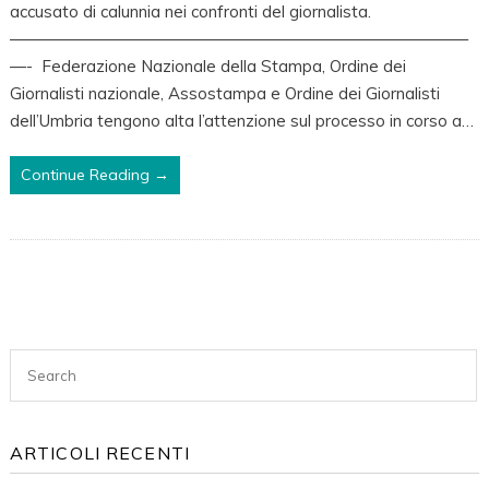
accusato di calunnia nei confronti del giornalista.
Udienza
————————————————————————————
Rinviata
—- Federazione Nazionale della Stampa, Ordine dei
Al
Giornalisti nazionale, Assostampa e Ordine dei Giornalisti
22
dell’Umbria tengono alta l’attenzione sul processo in corso a…
Dicembre,
Fnsi,
Continue Reading →
Ordine
Dei
Giornalisti
E
Asu
A
Sostegno
Del
Collega:
“No
ARTICOLI RECENTI
A