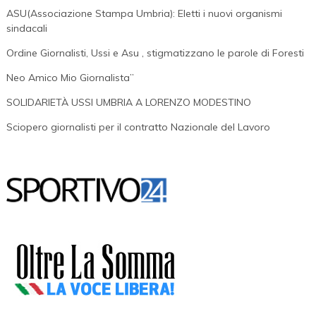
Intimidazioni,
ASU(Associazione Stampa Umbria): Eletti i nuovi organismi
Quello
sindacali
Di
Ordine Giornalisti, Ussi e Asu , stigmatizzano le parole di Foresti
Spoleto
Neo Amico Mio Giornalista”
È
Il
SOLIDARIETÀ USSI UMBRIA A LORENZO MODESTINO
Processo
Sciopero giornalisti per il contratto Nazionale del Lavoro
Di
Tutti
I
Giornalisti”